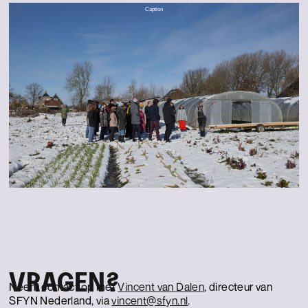
Caption
VRAGEN?
Neem contact op met
Vincent van Dalen
, directeur van
SFYN Nederland, via
vincent@sfyn.nl
.