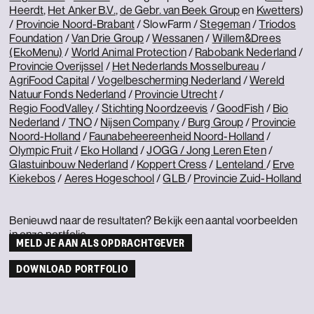
Heerdt
,
Het Anker B.V.
,
de Gebr. van Beek Group
en
Kwetters
)
/
Provincie Noord-Brabant
/ SlowFarm /
Stegeman
/
Triodos
Foundation
/
Van Drie Group
/
Wessanen
/
Willem&Drees
(EkoMenu)
/
World Animal Protection
/
Rabobank Nederland
/
Provincie Overijssel
/
Het Nederlands Mosselbureau
/
AgriFood Capital
/
Vogelbescherming Nederland
/
Wereld
Natuur Fonds Nederland
/
Provincie Utrecht
/
Regio FoodValley
/
Stichting Noordzeevis
/
GoodFish
/
Bio
Nederland
/
TNO
/
Nijsen Company
/
Burg Group
/
Provincie
Noord-Holland
/
Faunabeheereenheid Noord-Holland
/
Olympic Fruit
/
Eko Holland
/
JOGG / Jong Leren Eten
/
Glastuinbouw Nederland
/
Koppert Cress
/
Lenteland
/
Erve
Kiekebos
/
Aeres Hogeschool
/
GLB
/
Provincie Zuid-Holland
Benieuwd naar de resultaten? Bekijk een aantal voorbeelden
in
onze portfolio
.
MELD JE AAN ALS OPDRACHTGEVER
DOWNLOAD PORTFOLIO