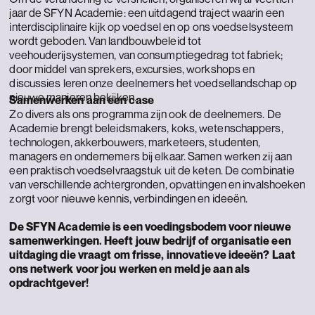
jaar de SFYN Academie: een uitdagend traject waarin een
interdisciplinaire kijk op voedsel en op ons voedselsysteem
wordt geboden. Van landbouwbeleid tot
veehouderijsystemen, van consumptiegedrag tot fabriek;
door middel van sprekers, excursies, workshops en
discussies leren onze deelnemers het voedsellandschap op
nieuwe manieren bekijken.
Samenwerken aan een case
Zo divers als ons programma zijn ook de deelnemers. De
Academie brengt beleidsmakers, koks, wetenschappers,
technologen, akkerbouwers, marketeers, studenten,
managers en ondernemers bij elkaar. Samen werken zij aan
een praktisch voedselvraagstuk uit de keten. De combinatie
van verschillende achtergronden, opvattingen en invalshoeken
zorgt voor nieuwe kennis, verbindingen en ideeën.
De SFYN Academie is een voedingsbodem voor nieuwe
samenwerkingen. Heeft jouw bedrijf of organisatie een
uitdaging die vraagt om frisse, innovatieve ideeën? Laat
ons netwerk voor jou werken en meld je aan als
opdrachtgever!