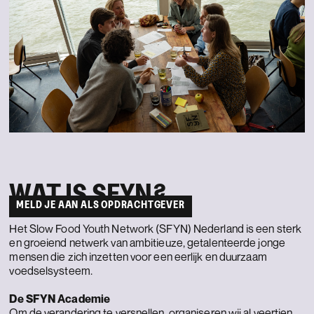
WAT IS SFYN?
MELD JE AAN ALS OPDRACHTGEVER
Het Slow Food Youth Network (SFYN) Nederland is een sterk
en groeiend netwerk van ambitieuze, getalenteerde jonge
mensen die zich inzetten voor een eerlijk en duurzaam
voedselsysteem.
De SFYN Academie
Om de verandering te versnellen, organiseren wij al veertien