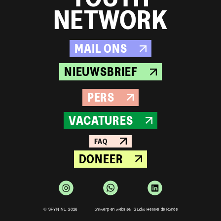
NETWORK
MAIL ONS
NIEUWSBRIEF
PERS
VACATURES
FAQ
DONEER
© SFYN NL, 2026
ontwerp en website: Studio Hessel de Ronde