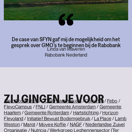
De case van SFYN gaf mij de mogelijkheid om het
gesprek over GMO’s te beginnen bij de Rabobank
Linda van Waveren
Rabobank Nederland
ZIJ GINGEN JE VOOR
Alpro Foundation
/
CONO Kaasmakers
/
Demeter
/
Febo
/
FlevoCampus
/
FNLI
/
Gemeente Amsterdam
/
Gemeente
Haarlem
/
Gemeente Rotterdam
/
Hartstichting
/
Horizon
Flevoland
/
Initiatief Bewust Bodemgebruik
/
La Place
/
Lamb
Weston
/
Marqt
/
Moyee Koffie
/
NAGF
/
Nederlandse Zuivel
Organisatie
/
Nutricia
/ Werkgroep Leghennensector (
Ter