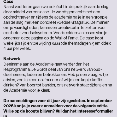
Case
Naast veel leren gaan we ook écht in de praktijk aan de slag
door middel van een case. Je wordt gematcht met een
opdrachtgever en tijdens de academie ga je in een groepje
aan de slag met een concreet voedselvraagstuk. Dé manier
om je vaardigheden, kennis en creativiteit in te zetten voor
een beter voedselsysteem. Voorbeelden van cases vind je
onderaan deze pagina op de
Wall of Fame
. De case kost
wekelijks tijd en toewijding
naast
de themadagen, gemiddeld
4 uur per week.
Netwerk
Deelname aan de Academie gaat verder dan het
lesprogramma. Je wordt deel van ons netwerk van oud-
deelnemers, leden en betrokkenen. Heb je een vraag, wil je
advies, zoek je een co-founder of wil je een kopje koffie
drinken? Van boer tot bankier, ons netwerk staat tijdens en na
de Academie voor je klaar.
De aanmeldingen voor dit jaar zijn gesloten. In september
2026 kan je je weer aanmelden voor de volgende editie.
Wil je op de hoogte blijven? Vul dan het
interesseformulier
in.