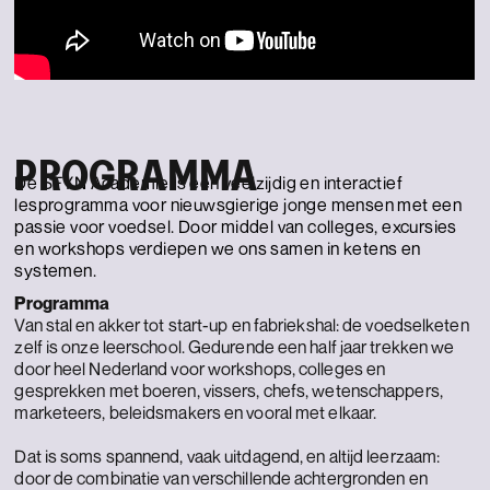
PROGRAMMA
De SFYN Academie is een veelzijdig en interactief
lesprogramma voor nieuwsgierige jonge mensen met een
passie voor voedsel. Door middel van colleges, excursies
en workshops verdiepen we ons samen in ketens en
systemen.
Programma
Van stal en akker tot start-up en fabriekshal: de voedselketen
zelf is onze leerschool. Gedurende een half jaar trekken we
door heel Nederland voor workshops, colleges en
gesprekken met boeren, vissers, chefs, wetenschappers,
marketeers, beleidsmakers en vooral met elkaar.
Dat is soms spannend, vaak uitdagend, en altijd leerzaam:
door de combinatie van verschillende achtergronden en