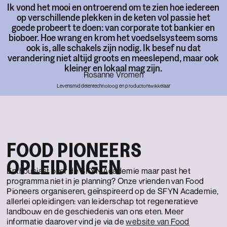
Ik vond het mooi en ontroerend om te zien hoe iedereen
op verschillende plekken in de keten vol passie het
goede probeert te doen: van corporate tot bankier en
bioboer. Hoe wrang en krom het voedselsysteem soms
ook is, alle schakels zijn nodig. Ik besef nu dat
verandering niet altijd groots en meeslepend, maar ook
kleiner en lokaal mag zijn.
Rosanne Vromen
Levensmiddelentechnoloog en productontwikkelaar
FOOD PIONEERS
OPLEIDINGEN
Enthousiast over de SFYN Academie maar past het
programma niet in je planning? Onze vrienden van Food
Pioneers organiseren, geïnspireerd op de SFYN Academie,
allerlei opleidingen: van leiderschap tot regeneratieve
landbouw en de geschiedenis van ons eten. Meer
informatie daarover vind je via de
website van Food