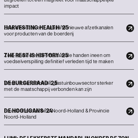
impact
HARVESTING HEALTH ´25
Erve Kiekebos en Lenteland: nieuwe afzetkanalen
voor producten van de boerderij
THE REST IS HISTORY ´25
Zuid-Holland en SFYN slaan de handen ineen om
voedselverspilling definitief verleden tijd te maken
DE BURGERRAAD ´25
West-Holland: hoe de glastuinbouwsector sterker
met de maatschappij verbonden kan zijn
DE HOOLIGANS ´24
Faunabeheereenheid Noord-Holland & Provincie
Noord-Holland