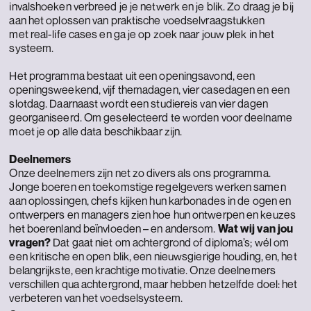
invalshoeken verbreed je je netwerk en je blik. Zo draag je bij
aan het oplossen van praktische voedselvraagstukken
met real-life cases en ga je op zoek naar jouw plek in het
systeem.
Het programma bestaat uit een openingsavond, een
openingsweekend, vijf themadagen, vier casedagen en een
slotdag. Daarnaast wordt een studiereis van vier dagen
georganiseerd. Om geselecteerd te worden voor deelname
moet je op alle data beschikbaar zijn.
Deelnemers
Onze deelnemers zijn net zo divers als ons programma.
Jonge boeren en toekomstige regelgevers werken samen
aan oplossingen, chefs kijken hun karbonades in de ogen en
ontwerpers en managers zien hoe hun ontwerpen en keuzes
het boerenland beïnvloeden – en andersom.
Wat wij van jou
vragen?
Dat gaat niet om achtergrond of diploma’s; wél om
een kritische en open blik, een nieuwsgierige houding, en, het
belangrijkste, een krachtige motivatie. Onze deelnemers
verschillen qua achtergrond, maar hebben hetzelfde doel: het
verbeteren van het voedselsysteem.