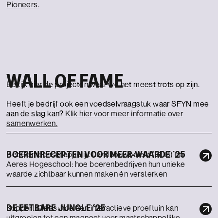
Pioneers.
WALL OF FAME
Bekijk hier de projecten waar we het meest trots op zijn.
Heeft je bedrijf ook een voedselvraagstuk waar SFYN mee
aan de slag kan?
Klik hier voor meer informatie over
samenwerken.
BOERENRECEPTEN VOOR MEER-WAARDE ´25
Het Gemeenschappelijk Landbouwbeleid (GLB) en
Aeres Hogeschool: hoe boerenbedrijven hun unieke
waarde zichtbaar kunnen maken én versterken
DE EETBARE JUNGLE ´25
Koppert Cress: hoe een interactieve proeftuin kan
uitgroeien tot een magneet voor maatschappelijke