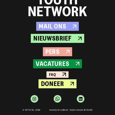
NETWORK
MAIL ONS
NIEUWSBRIEF
PERS
VACATURES
FAQ
DONEER
© SFYN NL, 2026
ontwerp en website: Studio Hessel de Ronde