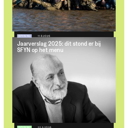
SFYN NL
11.6.2026
Jaarverslag 2025: dit stond er bij
SFYN op het menu
SFYN NL
22.5.2026