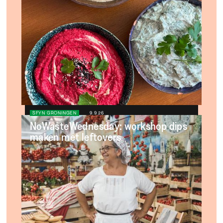
SFYN GRONINGEN
9.9.26
NoWasteWednesday: workshop dips
maken met leftovers