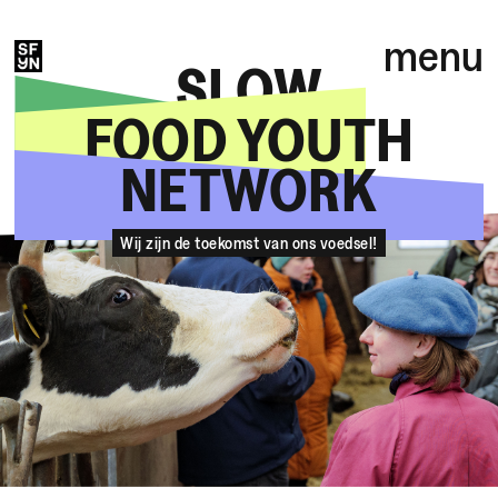
menu
SLOW
FOOD YOUTH
NETWORK
Caption
Wij zijn de toekomst van ons voedsel!