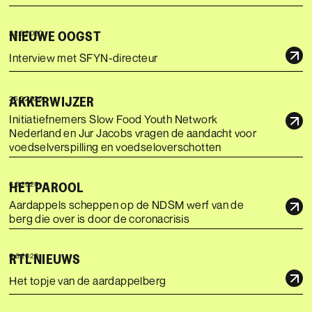
NIEUWE OOGST
22.8.2020
Interview met SFYN-directeur
AKKERWIJZER
25.6.2020
Initiatiefnemers Slow Food Youth Network
Nederland en Jur Jacobs vragen de aandacht voor
voedselverspilling en voedseloverschotten
HET PAROOL
6.6.2020
Aardappels scheppen op de NDSM werf van de
berg die over is door de coronacrisis
RTL NIEUWS
6.6.2020
Het topje van de aardappelberg