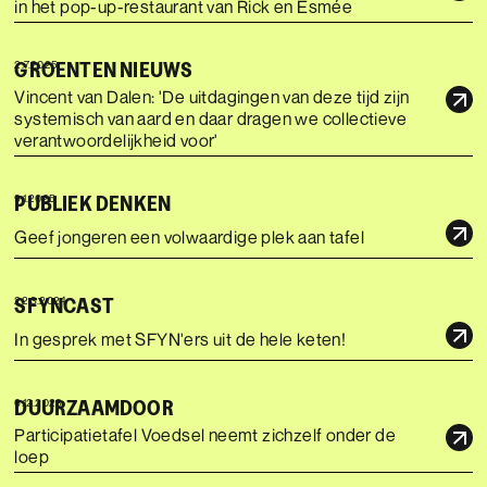
in het pop-up-restaurant van Rick en Esmée
GROENTEN NIEUWS
2.7.2025
Vincent van Dalen: 'De uitdagingen van deze tijd zijn
systemisch van aard en daar dragen we collectieve
verantwoordelijkheid voor'
PUBLIEK DENKEN
9.1.2025
Geef jongeren een volwaardige plek aan tafel
SFYNCAST
22.3.2024
In gesprek met SFYN'ers uit de hele keten!
DUURZAAMDOOR
6.12.2023
Participatietafel Voedsel neemt zichzelf onder de
loep