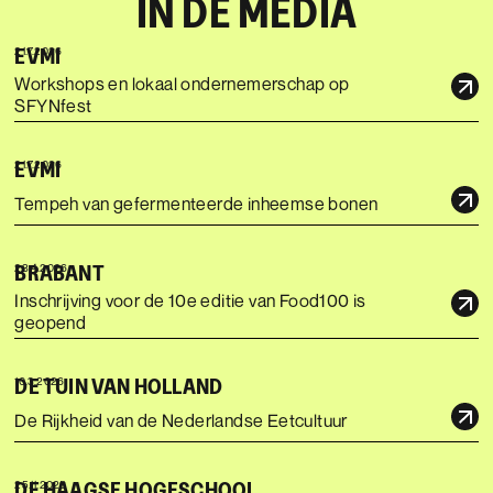
IN DE MEDIA
EVMI
21.7.2026
Workshops en lokaal ondernemerschap op
SFYNfest
EVMI
21.7.2026
Tempeh van gefermenteerde inheemse bonen
BRABANT
23.4.2026
Inschrijving voor de 10e editie van Food100 is
geopend
DE TUIN VAN HOLLAND
10.3.2026
De Rijkheid van de Nederlandse Eetcultuur
DE HAAGSE HOGESCHOOL
25.11.2025