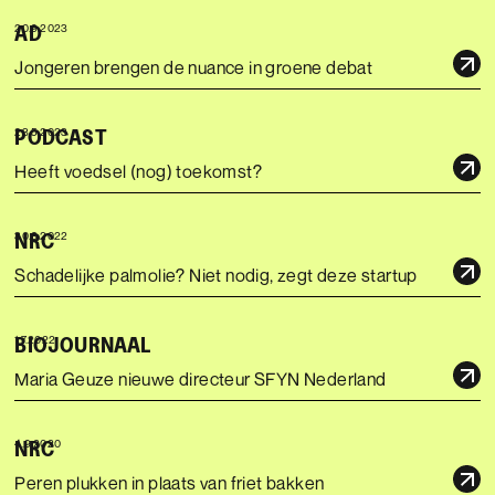
AD
20.9.2023
Jongeren brengen de nuance in groene debat
PODCAST
23.5.2023
Heeft voedsel (nog) toekomst?
NRC
30.8.2022
Schadelijke palmolie? Niet nodig, zegt deze startup
BIOJOURNAAL
1.7.2022
Maria Geuze nieuwe directeur SFYN Nederland
NRC
4.9.2020
Peren plukken in plaats van friet bakken