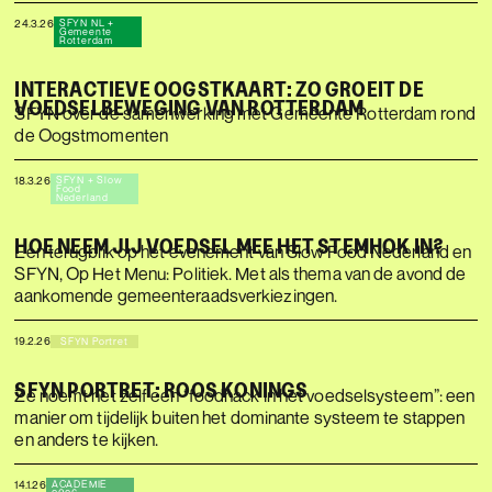
24.3.26
SFYN NL +
Gemeente
Rotterdam
INTERACTIEVE OOGSTKAART: ZO GROEIT DE
VOEDSELBEWEGING VAN ROTTERDAM
SFYN over de samenwerking met Gemeente Rotterdam rond
de Oogstmomenten
18.3.26
SFYN + Slow
Food
Nederland
HOE NEEM JIJ VOEDSEL MEE HET STEMHOK IN?
Een terugblik op het evenement van Slow Food Nederland en
SFYN, Op Het Menu: Politiek. Met als thema van de avond de
aankomende gemeenteraadsverkiezingen.
19.2.26
SFYN Portret
SFYN PORTRET: ROOS KONINGS
Ze noemt het zelf een “foodhack in het voedselsysteem”: een
manier om tijdelijk buiten het dominante systeem te stappen
en anders te kijken.
14.1.26
ACADEMIE