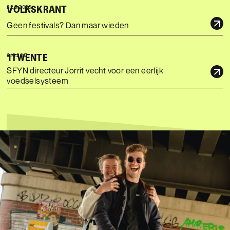
VOLKSKRANT
22.5.2020
Geen festivals? Dan maar wieden
1TWENTE
6.10.2017
SFYN directeur Jorrit vecht voor een eerlijk
voedselsysteem
Caption