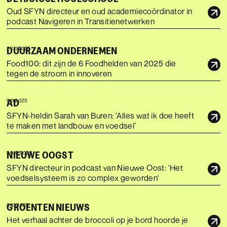
Oud SFYN directeur en oud academiecoördinator in
podcast Navigeren in Transitienetwerken
DUURZAAM ONDERNEMEN
22.11.2025
Food100: dit zijn de 6 Foodhelden van 2025 die
tegen de stroom in innoveren
AD
9.11.2025
SFYN-heldin Sarah van Buren: ‘Alles wat ik doe heeft
te maken met landbouw en voedsel’
NIEUWE OOGST
30.10.2025
SFYN directeur in podcast van Nieuwe Oost: 'Het
voedselsysteem is zo complex geworden'
GROENTEN NIEUWS
8.10.2025
Het verhaal achter de broccoli op je bord hoorde je