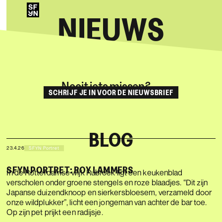
NIEUWS
Nooit iets missen?
SCHRIJF JE IN VOOR DE NIEUWSBRIEF
BLOG
23.4.26
SFYN Portret
SFYN PORTRET: ROY LAMMERS
In de Rotterdamse wijk Rubroek ligt een keukenblad
verscholen onder groene stengels en roze blaadjes. “Dit zijn
Japanse duizendknoop en sierkersbloesem, verzameld door
onze wildplukker”, licht een jongeman van achter de bar toe.
Op zijn pet prijkt een radijsje.