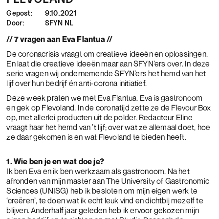
Gepost:
9.10.2021
Door:
SFYN NL
// 7 vragen aan Eva Flantua //
De coronacrisis vraagt om creatieve ideeën en oplossingen.
En laat die creatieve ideeën maar aan SFYN’ers over. In deze
serie vragen wij ondernemende SFYN’ers het hemd van het
lijf over hun bedrijf én anti-corona initiatief.
Deze week praten we met Eva Flantua. Eva is gastronoom
en gek op Flevoland. In de coronatijd zette ze de Flevour Box
op, met allerlei producten uit de polder. Redacteur Eline
vraagt haar het hemd van ’t lijf; over wat ze allemaal doet, hoe
ze daar gekomen is en wat Flevoland te bieden heeft.
1. Wie ben je en wat doe je?
Ik ben Eva en ik ben werkzaam als gastronoom. Na het
afronden van mijn master aan The University of Gastronomic
Sciences (UNISG) heb ik besloten om mijn eigen werk te
‘creëren’, te doen wat ik echt leuk vind en dichtbij mezelf te
blijven. Anderhalf jaar geleden heb ik ervoor gekozen mijn