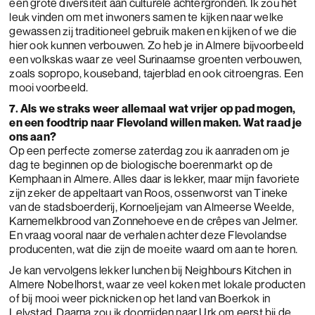
een grote diversiteit aan culturele achtergronden. Ik zou het
leuk vinden om met inwoners samen te kijken naar welke
gewassen zij traditioneel gebruik maken en kijken of we die
hier ook kunnen verbouwen. Zo heb je in Almere bijvoorbeeld
een volkskas waar ze veel Surinaamse groenten verbouwen,
zoals sopropo, kouseband, tajerblad en ook citroengras. Een
mooi voorbeeld.
7. Als we straks weer allemaal wat vrijer op pad mogen,
en een foodtrip naar Flevoland willen maken. Wat raad je
ons aan?
Op een perfecte zomerse zaterdag zou ik aanraden om je
dag te beginnen op de biologische boerenmarkt op de
Kemphaan in Almere. Alles daar is lekker, maar mijn favoriete
zijn zeker de appeltaart van Roos, ossenworst van Tineke
van de stadsboerderij, Kornoeljejam van Almeerse Weelde,
Karnemelkbrood van Zonnehoeve en de crêpes van Jelmer.
En vraag vooral naar de verhalen achter deze Flevolandse
producenten, wat die zijn de moeite waard om aan te horen.
Je kan vervolgens lekker lunchen bij Neighbours Kitchen in
Almere Nobelhorst, waar ze veel koken met lokale producten
of bij mooi weer picknicken op het land van Boerkok in
Lelystad. Daarna zou ik doorrijden naar Urk om eerst bij de