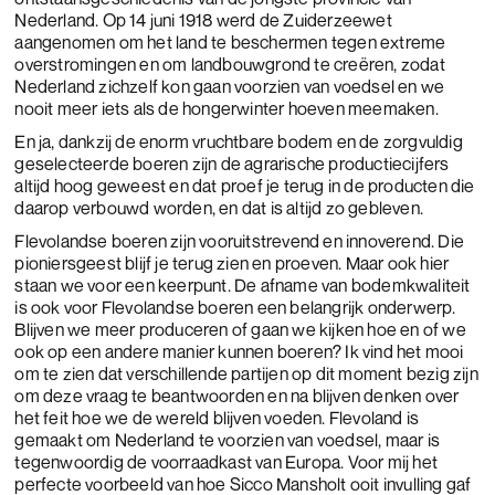
Nederland. Op 14 juni 1918 werd de Zuiderzeewet
aangenomen om het land te beschermen tegen extreme
overstromingen en om landbouwgrond te creëren, zodat
Nederland zichzelf kon gaan voorzien van voedsel en we
nooit meer iets als de hongerwinter hoeven meemaken.
En ja, dankzij de enorm vruchtbare bodem en de zorgvuldig
geselecteerde boeren zijn de agrarische productiecijfers
altijd hoog geweest en dat proef je terug in de producten die
daarop verbouwd worden, en dat is altijd zo gebleven.
Flevolandse boeren zijn vooruitstrevend en innoverend. Die
pioniersgeest blijf je terug zien en proeven. Maar ook hier
staan we voor een keerpunt. De afname van bodemkwaliteit
is ook voor Flevolandse boeren een belangrijk onderwerp.
Blijven we meer produceren of gaan we kijken hoe en of we
ook op een andere manier kunnen boeren? Ik vind het mooi
om te zien dat verschillende partijen op dit moment bezig zijn
om deze vraag te beantwoorden en na blijven denken over
het feit hoe we de wereld blijven voeden. Flevoland is
gemaakt om Nederland te voorzien van voedsel, maar is
tegenwoordig de voorraadkast van Europa. Voor mij het
perfecte voorbeeld van hoe Sicco Mansholt ooit invulling gaf