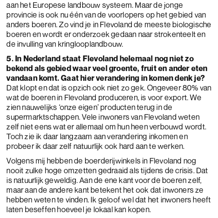
aan het Europese landbouw systeem. Maar de jonge
provincie is ook nu één van de voorlopers op het gebied van
anders boeren. Zo vind je in Flevoland de meeste biologische
boeren en wordt er onderzoek gedaan naar strokenteelt en
de invulling van kringlooplandbouw.
5. In Nederland staat Flevoland helemaal nog niet zo
bekend als gebied waar veel groente, fruit en ander eten
vandaan komt. Gaat hier verandering in komen denk je?
Dat klopt en dat is opzich ook niet zo gek. Ongeveer 80% van
wat de boeren in Flevoland produceren, is voor export. We
zien nauwelijks ‘onze eigen’ producten terug in de
supermarktschappen. Vele inwoners van Flevoland weten
zelf niet eens wat er allemaal om hun heen verbouwd wordt.
Toch zie ik daar langzaam aan verandering inkomen en
probeer ik daar zelf natuurlijk ook hard aan te werken.
Volgens mij hebben de boerderijwinkels in Flevoland nog
nooit zulke hoge omzetten gedraaid als tijdens de crisis. Dat
is natuurlijk geweldig. Aan de ene kant voor de boeren zelf,
maar aan de andere kant betekent het ook dat inwoners ze
hebben weten te vinden. Ik geloof wel dat het inwoners heeft
laten beseffen hoeveel je lokaal kan kopen.