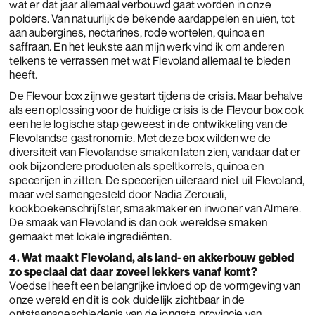
wat er dat jaar allemaal verbouwd gaat worden in onze
polders. Van natuurlijk de bekende aardappelen en uien, tot
aan aubergines, nectarines, rode wortelen, quinoa en
saffraan. En het leukste aan mijn werk vind ik om anderen
telkens te verrassen met wat Flevoland allemaal te bieden
heeft.
De Flevour box zijn we gestart tijdens de crisis. Maar behalve
als een oplossing voor de huidige crisis is de Flevour box ook
een hele logische stap geweest in de ontwikkeling van de
Flevolandse gastronomie. Met deze box wilden we de
diversiteit van Flevolandse smaken laten zien, vandaar dat er
ook bijzondere producten als speltkorrels, quinoa en
specerijen in zitten. De specerijen uiteraard niet uit Flevoland,
maar wel samengesteld door Nadia Zerouali,
kookboekenschrijfster, smaakmaker en inwoner van Almere.
De smaak van Flevoland is dan ook wereldse smaken
gemaakt met lokale ingrediënten.
4. Wat maakt Flevoland, als land- en akkerbouw gebied
zo speciaal dat daar zoveel lekkers vanaf komt?
Voedsel heeft een belangrijke invloed op de vormgeving van
onze wereld en dit is ook duidelijk zichtbaar in de
ontstaansgeschiedenis van de jongste provincie van