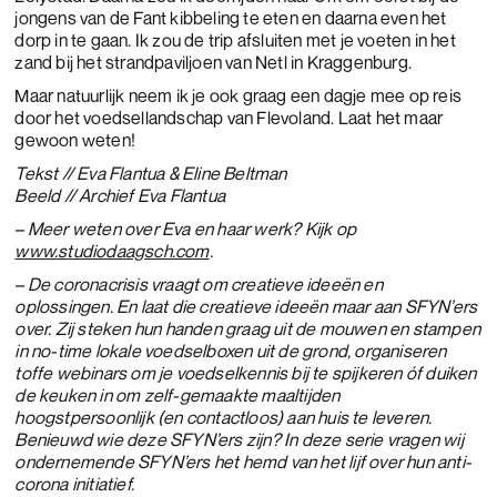
jongens van de Fant kibbeling te eten en daarna even het
dorp in te gaan. Ik zou de trip afsluiten met je voeten in het
zand bij het strandpaviljoen van Netl in Kraggenburg.
Maar natuurlijk neem ik je ook graag een dagje mee op reis
door het voedsellandschap van Flevoland. Laat het maar
gewoon weten!
Tekst // Eva Flantua & Eline Beltman
Beeld // Archief Eva Flantua
– Meer weten over Eva en haar werk? Kijk op
www.studiodaagsch.com
.
– De coronacrisis vraagt om creatieve ideeën en
oplossingen. En laat die creatieve ideeën maar aan SFYN’ers
over. Zij steken hun handen graag uit de mouwen en stampen
in no-time lokale voedselboxen uit de grond, organiseren
toffe webinars om je voedselkennis bij te spijkeren óf duiken
de keuken in om zelf-gemaakte maaltijden
hoogstpersoonlijk (en contactloos) aan huis te leveren.
Benieuwd wie deze SFYN’ers zijn? In deze serie vragen wij
ondernemende SFYN’ers het hemd van het lijf over hun anti-
corona initiatief.