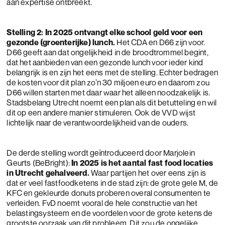
aan expertise ontbreekt.
Stelling 2: In 2025 ontvangt elke school geld voor een
gezonde (groenterijke) lunch.
Het CDA en D66 zijn voor.
D66 geeft aan dat ongelijkheid in de broodtrommel begint,
dat het aanbieden van een gezonde lunch voor ieder kind
belangrijk is en zijn het eens met de stelling. Echter bedragen
de kosten voor dit plan zo’n 30 miljoen euro en daarom zou
D66 willen starten met daar waar het alleen noodzakelijk is.
Stadsbelang Utrecht noemt een plan als dit betutteling en wil
dit op een andere manier stimuleren. Ook de VVD wijst
lichtelijk naar de verantwoordelijkheid van de ouders.
De derde stelling wordt geïntroduceerd door Marjolein
Geurts (BeBright):
In 2025 is het aantal fast food locaties
in Utrecht gehalveerd.
Waar partijen het over eens zijn is
dat er veel fastfoodketens in de stad zijn: de grote gele M, de
KFC en gekleurde donuts proberen overal consumenten te
verleiden. FvD noemt vooral de hele constructie van het
belastingsysteem en de voordelen voor de grote ketens de
grootste oorzaak van dit probleem. Dit zou de ongelijke