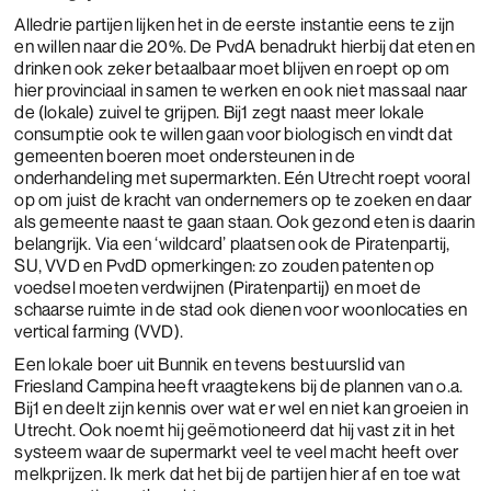
Alledrie partijen lijken het in de eerste instantie eens te zijn
en willen naar die 20%. De PvdA benadrukt hierbij dat eten en
drinken ook zeker betaalbaar moet blijven en roept op om
hier provinciaal in samen te werken en ook niet massaal naar
de (lokale) zuivel te grijpen. Bij1 zegt naast meer lokale
consumptie ook te willen gaan voor biologisch en vindt dat
gemeenten boeren moet ondersteunen in de
onderhandeling met supermarkten. Eén Utrecht roept vooral
op om juist de kracht van ondernemers op te zoeken en daar
als gemeente naast te gaan staan. Ook gezond eten is daarin
belangrijk. Via een ‘wildcard’ plaatsen ook de Piratenpartij,
SU, VVD en PvdD opmerkingen: zo zouden patenten op
voedsel moeten verdwijnen (Piratenpartij) en moet de
schaarse ruimte in de stad ook dienen voor woonlocaties en
vertical farming (VVD).
Een lokale boer uit Bunnik en tevens bestuurslid van
Friesland Campina heeft vraagtekens bij de plannen van o.a.
Bij1 en deelt zijn kennis over wat er wel en niet kan groeien in
Utrecht. Ook noemt hij geëmotioneerd dat hij vast zit in het
systeem waar de supermarkt veel te veel macht heeft over
melkprijzen. Ik merk dat het bij de partijen hier af en toe wat