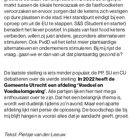
markt tussen de lokale horecazaak en de fastfoodketen
veroorzaken en ervoor zorgen dat de ketens zich vestigen
op dure plaatsen in de stad. Het standpunt eindigt bij een
oproep om uit de EU te stappen. S&S (Student en starter)
benadert het liever positief. In plaats van fast food ketens
verbieden, willen zij juist andere, gezondere alternatieven
stimuleren. Ook PvdD wil het liefst meer plantaardige
alternatieven en ondernemers stimuleren. Bij mij rijst de
vraag.. gaan we er dan van uit dat plantaardig gezond is?
De laatste stelling is iets minder populair, de PP, SU en CU
debatteren over de vierde stelling:
In 2022 heeft de
Gemeente Utrecht een afdeling ‘Voedsel en
Voedselomgeving’.
Alle partijen lijken hier niet mega
enthousiast over te zijn. Dat het een belangrijk thema is,
wordt wel duidelijk tijdens zo’n avond. Maar een aparte
afdeling lijkt niet perse de oplossing. De boodschap die bij
mij blijft hangen is vooral: alles dat je aandacht geeft, groeit.
Tekst: Pietsje van der Leeuw