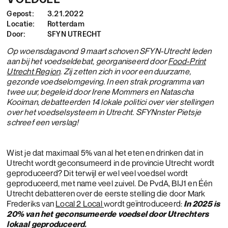
Gepost:
3.21.2022
Locatie:
Rotterdam
Door:
SFYN UTRECHT
Op woensdagavond 9 maart schoven SFYN-Utrecht leden
aan bij het voedseldebat, georganiseerd door
Food-Print
Utrecht Region
. Zij zetten zich in voor een duurzame,
gezonde voedselomgeving. In een strak programma van
twee uur, begeleid door Irene Mommers en Natascha
Kooiman, debatteerden 14 lokale politici over vier stellingen
over het voedselsysteem in Utrecht. SFYNnster Pietsje
schreef een verslag!
Wist je dat maximaal 5% van al het eten en drinken dat in
Utrecht wordt geconsumeerd in de provincie Utrecht wordt
geproduceerd? Dit terwijl er wel veel voedsel wordt
geproduceerd, met name veel zuivel. De PvdA, BIJ1 en Één
Utrecht debatteren over de eerste stelling die door Mark
Frederiks van
Local 2 Local
wordt geïntroduceerd:
In 2025 is
20% van het geconsumeerde voedsel door Utrechters
lokaal geproduceerd.