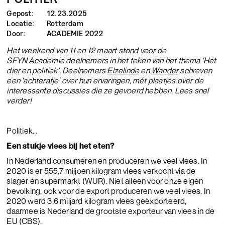
Gepost:
12.23.2025
Locatie:
Rotterdam
Door:
ACADEMIE 2022
Het weekend van 11 en 12 maart stond voor de
SFYN Academie deelnemers in het teken van het thema 'Het
dier en politiek'. Deelnemers
Elzelinde
en
Wander
schreven
een 'achterafje' over hun ervaringen, mét plaatjes over de
interessante discussies die ze gevoerd hebben. Lees snel
verder!
Politiek...
Een stukje vlees bij het eten?
In Nederland consumeren en produceren we veel vlees. In
2020 is er 555,7 miljoen kilogram vlees verkocht via de
slager en supermarkt (WUR). Niet alleen voor onze eigen
bevolking, ook voor de export produceren we veel vlees. In
2020 werd 3,6 miljard kilogram vlees geëxporteerd,
daarmee is Nederland de grootste exporteur van vlees in de
EU (CBS).