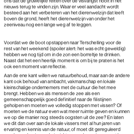
ons dat de gruwelijke feiten over de visvangst nooit in het
nieuws terug te vinden zijn. Waar er veel aandacht wordt
besteed aan het verbeteren van het dierenwelzijn dat leeft
boven de grond, heeft het dierenwelzijn van onder het
zeeniveau nog een lange weg af te leggen.
Voordat we de boot opstappen naar Terschelling voor de
rest van het weekend (spoiler alert: het was echt geweldig)
hebben we nog tijd om in de zon een borreltje te drinken.
Naast dat het een heerlijk moment is om bij te praten is het
ook een moment van reflectie.
Aan de ene kant willen we natuurbehoud, maar aan de andere
kant ook behoud van ambacht, vakmanschap en lokale
kleinschalige ondernemers met de cultuur die het mee
brengt. Hebben we als mensen de zee als een
gemeenschappelijk goed definitief naar de filistijnen
geholpen en moeten we volledig stoppen met vissen? Of
moeten we de natuur even wat meer ruimte geven en kunnen
we op die manier nog steeds oogsten uit de zee? En laten
we dit dan over aan de lokale vissers met al hun jaren van
ervaring en kennis van de natuur, of moet dit gereguleerd