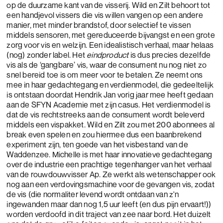
op de duurzame kant van de visserij. Wild en Zilt behoort tot
een handjevol vissers die vis willen vangen op een andere
manier, met minder brandstof, door selectief te vissen
middels sensoren, met gereduceerde bijvangst en een grote
zorg voor vis en welzijn. Een idealistisch verhaal, maar helaas
(nog) zonder label. Het
eindproduct
is dus precies dezelfde
vis als de ‘gangbare’ vis, waar de consument nu nog niet zo
snel bereid toe is om meer voor te betalen. Ze neemt ons
mee in haar gedachtegang en verdienmodel, die gedeeltelijk
is ontstaan doordat Hendrik Jan vorig jaar mee heeft gedaan
aan de SFYN Academie met zijn casus. Het verdienmodel is
dat de vis rechtstreeks aan de consument wordt beleverd
middels een vispakket. Wild en Zilt zou met 200 abonnees al
break even spelen en zou hiermee dus een baanbrekend
experiment zijn, ten goede van het visbestand van de
Waddenzee. Michelle is met haar innovatieve gedachtegang
over de industrie een prachtige tegenhanger van het verhaal
van de rouwdouwvisser Ap. Ze werkt als wetenschapper ook
nog aan een verdovingsmachine voor de gevangen vis, zodat
de vis (die normaliter levend wordt ontdaan van z'n
ingewanden maar dan nog 1,5 uur leeft (en dus pijn ervaart!))
worden verdoofd in dit traject van zee naar bord. Het duizelt