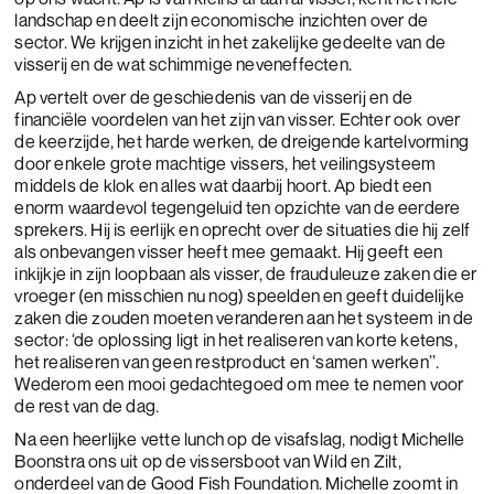
landschap en deelt zijn economische inzichten over de
sector. We krijgen inzicht in het zakelijke gedeelte van de
visserij en de wat schimmige neveneffecten.
Ap vertelt over de geschiedenis van de visserij en de
financiële voordelen van het zijn van visser. Echter ook over
de keerzijde, het harde werken, de dreigende kartelvorming
door enkele grote machtige vissers, het veilingsysteem
middels de klok en alles wat daarbij hoort. Ap biedt een
enorm waardevol tegengeluid ten opzichte van de eerdere
sprekers. Hij is eerlijk en oprecht over de situaties die hij zelf
als onbevangen visser heeft mee gemaakt. Hij geeft een
inkijkje in zijn loopbaan als visser, de frauduleuze zaken die er
vroeger (en misschien nu nog) speelden en geeft duidelijke
zaken die zouden moeten veranderen aan het systeem in de
sector: ‘de oplossing ligt in het realiseren van korte ketens,
het realiseren van geen restproduct en ‘samen werken’’.
Wederom een mooi gedachtegoed om mee te nemen voor
de rest van de dag.
Na een heerlijke vette lunch op de visafslag, nodigt Michelle
Boonstra ons uit op de vissersboot van Wild en Zilt,
onderdeel van de Good Fish Foundation. Michelle zoomt in