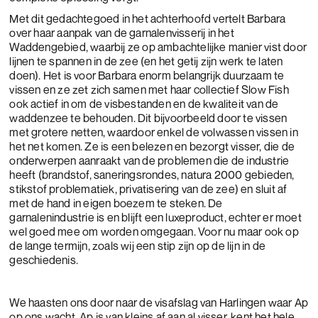
Met dit gedachtegoed in het achterhoofd vertelt Barbara
over haar aanpak van de garnalenvisserij in het
Waddengebied, waarbij ze op ambachtelijke manier vist door
lijnen te spannen in de zee (en het getij zijn werk te laten
doen). Het is voor Barbara enorm belangrijk duurzaam te
vissen en ze zet zich samen met haar collectief Slow Fish
ook actief in om de visbestanden en de kwaliteit van de
waddenzee te behouden. Dit bijvoorbeeld door te vissen
met grotere netten, waardoor enkel de volwassen vissen in
het net komen. Ze is een belezen en bezorgt visser, die de
onderwerpen aanraakt van de problemen die de industrie
heeft (brandstof, saneringsrondes, natura 2000 gebieden,
stikstof problematiek, privatisering van de zee) en sluit af
met de hand in eigen boezem te steken. De
garnalenindustrie is en blijft een luxeproduct, echter er moet
wel goed mee om worden omgegaan. Voor nu maar ook op
de lange termijn, zoals wij een stip zijn op de lijn in de
geschiedenis.
We haasten ons door naar de visafslag van Harlingen waar Ap
op ons wacht. Ap is van kleins af aan al visser, kent het hele