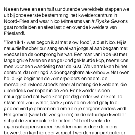
Na een twee en een half uur durende wereldreis stappen we
uit bij onze eerste bestemming: het kweldercentrum in
Noord-Friesland waar Nico Minnesma van
It Fryske Gea
ons
gaat rondleiden en alles laat zien over de kwelders van
Friesland!.
“Toen ik 17 was begon ik al met slow food”, aldus Nico. Hij is
natuurliefhebber pur sang en al van jongs af aan begaan met
voedsel en de oorsprong hiervan. Een man van in de 60 met
lange grijze haren en een gezond gekleurde kop, neemt ons
mee voor een wandeling naar de kust. We vertrekken bij het
centrum, dat omringd is door gangbare akkerbouw. Net over
het dijkje beginnen de zomerpolders en neemt de
menselijke invloed steeds meer af richting de kwelders, die
uiteindelijk overlopen in de zee. Een kwelder is een
natuurgebied dat twee keer per dag onder water komt te
staan met zout water, dankzij ons eb en vloed getij. In dit
gebied vind je planten en dieren die je nergens anders vindt.
Het gebied (vanaf de zee gezien) na de natuurlijke kwelder
schijnt de zomerpolder te heten. Dit heeft veelal de
eigenschappen van een kwelder maar is door de mens
bewerkt en kan hierdoor verpacht worden aan particulieren