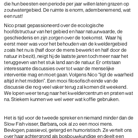
die hun beesten een periode per jaar willen laten grazen op
zoutwatergebied. De ruimte is enorm, adembenemend, wat
een rust!
Nico praat gepassioneerd over de ecologische
hoofdstructuur van het gebied en haar natuurwaarde, de
geschiedenis en zijn zorgen over de toekomst. Waar hij
eerst meer was voor het behouden van de kweldergebied
zoals het nu is (half door de mens bewerkt en half door de
natuur in bezit), neigt hij de laatste jaren toch meer naar het
teruggeven van het stuk land aan de natuur. Er ontstaan
interessante discussies over tot waar de menselijke
interventie mag en moet gaan. Volgens Nico “ligt de waarheid
altijd in het midden”. Een mooi filosofisch einde van de
discussie die nog veel vaker terug zal komen dit weekend.
We lopen weer terug naar het kweldercentrum en praten wat
na. Stiekem kunnen we wel weer wat koffie gebruiken.
Het is tijd voor de tweede spreker en niemand minder dan de
Slow Fish visser, Barbara
,
ook al zo een mooi mens.
Bevlogen, passievol, getergd en humoristisch. Ze vertelt ons
over haar achtergrond als bosbouwkundige en deelt een