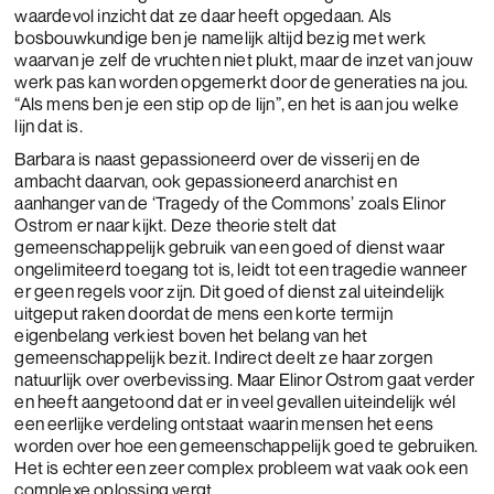
waardevol inzicht dat ze daar heeft opgedaan. Als
bosbouwkundige ben je namelijk altijd bezig met werk
waarvan je zelf de vruchten niet plukt, maar de inzet van jouw
werk pas kan worden opgemerkt door de generaties na jou.
“Als mens ben je een stip op de lijn”, en het is aan jou welke
lijn dat is.
Barbara is naast gepassioneerd over de visserij en de
ambacht daarvan, ook gepassioneerd anarchist en
aanhanger van de ‘Tragedy of the Commons’ zoals Elinor
Ostrom er naar kijkt. Deze theorie stelt dat
gemeenschappelijk gebruik van een goed of dienst waar
ongelimiteerd toegang tot is, leidt tot een tragedie wanneer
er geen regels voor zijn. Dit goed of dienst zal uiteindelijk
uitgeput raken doordat de mens een korte termijn
eigenbelang verkiest boven het belang van het
gemeenschappelijk bezit. Indirect deelt ze haar zorgen
natuurlijk over overbevissing. Maar Elinor Ostrom gaat verder
en heeft aangetoond dat er in veel gevallen uiteindelijk wél
een eerlijke verdeling ontstaat waarin mensen het eens
worden over hoe een gemeenschappelijk goed te gebruiken.
Het is echter een zeer complex probleem wat vaak ook een
complexe oplossing vergt.