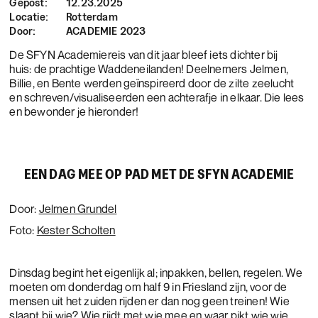
Gepost:
12.23.2025
Locatie:
Rotterdam
Door:
ACADEMIE 2023
De SFYN Academiereis van dit jaar bleef iets dichter bij
huis: de prachtige Waddeneilanden! Deelnemers Jelmen,
Billie, en Bente werden geïnspireerd door de zilte zeelucht
en schreven/visualiseerden een achterafje in elkaar. Die lees
en bewonder je hieronder!
EEN DAG MEE OP PAD MET DE SFYN ACADEMIE
Door:
Jelmen Grundel
Foto:
Kester Scholten
Dinsdag begint het eigenlijk al; inpakken, bellen, regelen. We
moeten om donderdag om half 9 in Friesland zijn, voor de
mensen uit het zuiden rijden er dan nog geen treinen! Wie
slaapt bij wie? Wie rijdt met wie mee en waar pikt wie wie