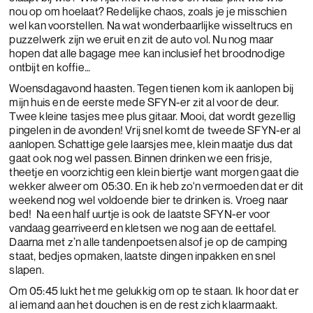
nou op om hoelaat? Redelijke chaos, zoals je je misschien
wel kan voorstellen. Na wat wonderbaarlijke wisseltrucs en
puzzelwerk zijn we eruit en zit de auto vol. Nu nog maar
hopen dat alle bagage mee kan inclusief het broodnodige
ontbijt en koffie…
Woensdagavond haasten. Tegen tienen kom ik aanlopen bij
mijn huis en de eerste mede SFYN-er zit al voor de deur.
Twee kleine tasjes mee plus gitaar. Mooi, dat wordt gezellig
pingelen in de avonden! Vrij snel komt de tweede SFYN-er al
aanlopen. Schattige gele laarsjes mee, klein maatje dus dat
gaat ook nog wel passen. Binnen drinken we een frisje,
theetje en voorzichtig een klein biertje want morgen gaat die
wekker alweer om 05:30. En ik heb zo'n vermoeden dat er dit
weekend nog wel voldoende bier te drinken is. Vroeg naar
bed! Na een half uurtje is ook de laatste SFYN-er voor
vandaag gearriveerd en kletsen we nog aan de eettafel.
Daarna met z’n alle tandenpoetsen alsof je op de camping
staat, bedjes opmaken, laatste dingen inpakken en snel
slapen.
Om 05:45 lukt het me gelukkig om op te staan. Ik hoor dat er
al iemand aan het douchen is en de rest zich klaarmaakt.