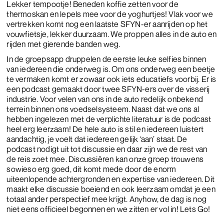
Lekker tempootje! Beneden koffie zetten voor de
thermoskan en lepels mee voor de yoghurtjes! Vlak voor we
vertrekken komt nog een laatste SFYN-er aanrijden op het
vouwfietsje, lekker duurzaam. We proppen alles in de auto en
rijden met gierende banden weg.
In de groepsapp druppelen de eerste leuke selfies binnen
van iedereen die onderweg is. Om ons onderweg een beetje
te vermaken komt er zowaar ook iets educatiefs voorbij. Er is
een podcast gemaakt door twee SFYN-ers over de visserij
industrie. Voor velen van ons in de auto redelijk onbekend
terrein binnen ons voedselsysteem. Naast dat we ons al
hebben ingelezen met de verplichte literatuur is de podcast
heel erg leerzaam! De hele auto is stil en iedereen luistert
aandachtig, je voelt dat iedereen gelijk ‘aan’ staat. De
podcast nodigt uit tot discussie en daar zijn we de rest van
de reis zoet mee. Discussiëren kan onze groep trouwens
sowieso erg goed, dit komt mede door de enorm
uiteenlopende achtergronden en expertise van iedereen. Dit
maakt elke discussie boeiend en ook leerzaam omdat je een
totaal ander perspectief mee krijgt. Anyhow, de dag is nog
niet eens officieel begonnen en we zitten er vol in! Lets Go!