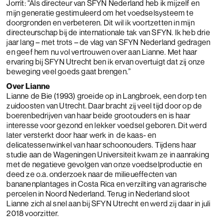
Jorrit: “Als directeur van SFYN Nederland heb ik mijzelf en
mijn generatie gestimuleerd om het voedselsysteem te
doorgronden en verbeteren. Dit wil ik voortzetten in mijn
directeurschap bij de internationale tak van SFYN. Ik heb drie
jaar lang – met trots – de vlag van SFYN Nederland gedragen
en geef hem nu vol vertrouwen over aan Lianne. Met haar
ervaring bij SFYN Utrecht ben ik ervan overtuigt dat zij onze
beweging veel goeds gaat brengen.”
Over Lianne
Lianne de Bie (1993) groeide op in Langbroek, een dorp ten
zuidoosten van Utrecht. Daar bracht zij veel tijd door op de
boerenbedrijven van haar beide grootouders en is haar
interesse voor gezond en lekker voedsel geboren. Dit werd
later versterkt door haar werk in de kaas- en
delicatessenwinkel van haar schoonouders. Tijdens haar
studie aan de Wageningen Universiteit kwam ze in aanraking
met de negatieve gevolgen van onze voedselproductie en
deed ze o.a. onderzoek naar de milieueffecten van
bananenplantages in Costa Rica en verzilting van agrarische
percelen in Noord Nederland. Terug in Nederland sloot
Lianne zich al snel aan bij SFYN Utrecht en werd zij daar in juli
2018 voorzitter.