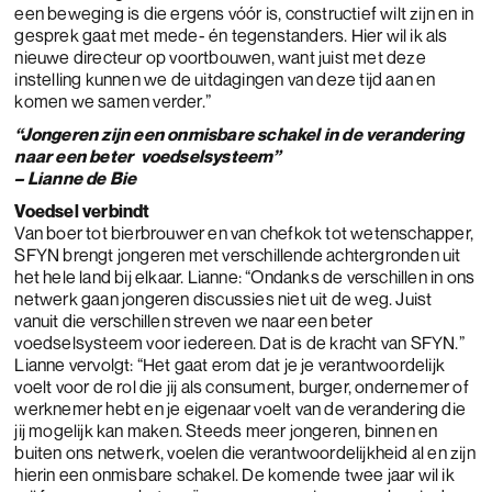
een beweging is die ergens vóór is, constructief wilt zijn en in
gesprek gaat met mede- én tegenstanders. Hier wil ik als
nieuwe directeur op voortbouwen, want juist met deze
instelling kunnen we de uitdagingen van deze tijd aan en
komen we samen verder.”
“Jongeren zijn een onmisbare schakel in de verandering
naar een beter voedselsysteem”
– Lianne de Bie
Voedsel verbindt
Van boer tot bierbrouwer en van chefkok tot wetenschapper,
SFYN brengt jongeren met verschillende achtergronden uit
het hele land bij elkaar. Lianne: “Ondanks de verschillen in ons
netwerk gaan jongeren discussies niet uit de weg. Juist
vanuit die verschillen streven we naar een beter
voedselsysteem voor iedereen. Dat is de kracht van SFYN.”
Lianne vervolgt: “Het gaat erom dat je je verantwoordelijk
voelt voor de rol die jij als consument, burger, ondernemer of
werknemer hebt en je eigenaar voelt van de verandering die
jij mogelijk kan maken. Steeds meer jongeren, binnen en
buiten ons netwerk, voelen die verantwoordelijkheid al en zijn
hierin een onmisbare schakel. De komende twee jaar wil ik