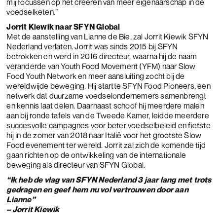
mij focussen op het creëren van meer eigenaarschap in de
voedselketen.”
Jorrit Kiewik naar SFYN Global
Met de aanstelling van Lianne de Bie, zal Jorrit Kiewik SFYN
Nederland verlaten. Jorrit was sinds 2015 bij SFYN
betrokken en werd in 2016 directeur, waarna hij de naam
veranderde van Youth Food Movement (YFM) naar Slow
Food Youth Network en meer aansluiting zocht bij de
wereldwijde beweging. Hij startte SFYN Food Pioneers, een
netwerk dat duurzame voedselondernemers samenbrengt
en kennis laat delen. Daarnaast schoof hij meerdere malen
aan bij ronde tafels van de Tweede Kamer, leidde meerdere
succesvolle campagnes voor beter voedselbeleid en fietste
hij in de zomer van 2018 naar Italië voor het grootste Slow
Food evenement ter wereld. Jorrit zal zich de komende tijd
gaan richten op de ontwikkeling van de internationale
beweging als directeur van SFYN Global.
“Ik heb de vlag van SFYN Nederland 3 jaar lang met trots
gedragen en geef hem nu vol vertrouwen door aan
Lianne”
– Jorrit Kiewik