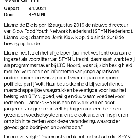
Gepost:
9.1.2021
Door:
SFYN NL
Lianne de Bie is per 12 augustus 2019 de nieuwe directeur
van Slow Food Youth Network Nederland (SFYN Nederland).
Lianne volgt daarmee Jorrit Kiewik op, die sinds 2016 de
beweging leidde.
Lianne heeft zich het afgelopen jaar met veel enthousiasme
ingezet als voorzitter van SFYN Utrecht, daarnaast werkte zij
als programmamaker bij LTO Noord, waar zij zich bezig hield
met het verbinden en informeren van jonge agrarische
ondernemers, en was zij actief voor de pan-europese
politieke partij Volt. Haar betrokkenheid bij verschillende
maatschappelijke vraagstukken bevestigde voor haar het
belang van SFYN: goed, veilig en duurzaam voedsel voor
iedereen. Lianne: “SFYN is een netwerk van en door
jongeren. Jongeren die zelf bijdragen aan een beter en
gezonder voedselsysteem, en die ook anderen inspireren
om zich in te zetten voor deze verandering, waaronder
gevestigde bedrijven en overheden.”
Lianne vervolgt: “Daarnaast vind ik het fantastisch dat SFYN