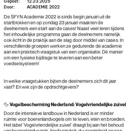
Gepost:
12.23.2025
Door:
ACADEMIE 2022
De SFYN Academie 2022 is sinds begin januari uit de
startblokken en op zondag 23 januari maakten de
deelnemers een start aan de cases! Naast veel leren tijdens
het inhoudelijke programma gaan de deelnemers namelijk
ook ècht in de praktijk aan de slag door middel van cases. In
verschillende groepen werken ze gedurende de academie
aan een praktisch vraagstuk van een organisatie. Dè manier
om een fysieke bijdrage te leveren aan een beter
voedselsysteem!
In welke vraagstukken bijten de deelnemers zich dit jaar
vast? En wie zijn de opdrachtgevers?
🦆
Vogelbescherming Nederland: Vogelvriendelijke zuivel
Door de intensieve landbouw in Nederland is er minder
ruimte voor boerenlandvogels om te leven, eten en broeden.
Het label ‘Vogelvriendelijke zuivel’ draagt bij aan het behoud
van boerenlandvogels, biodiversiteit, duurzaamheid en een