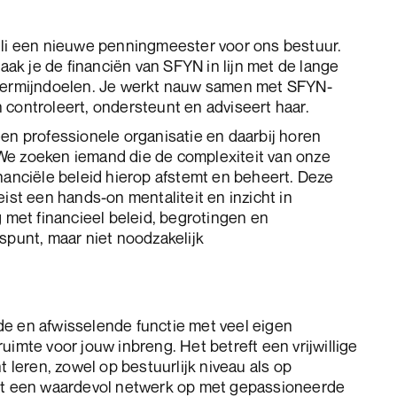
uli een nieuwe penningmeester voor ons bestuur.
k je de financiën van SFYN in lijn met de lange
 termijndoelen. Je werkt nauw samen met SFYN-
 controleert, ondersteunt en adviseert haar.
een professionele organisatie en daarbij horen
We zoeken iemand die de complexiteit van onze
inanciële beleid hierop afstemt en beheert. Deze
eist een hands-on mentaliteit en inzicht in
g met financieel beleid, begrotingen en
spunt, maar niet noodzakelijk
e en afwisselende functie met veel eigen
uimte voor jouw inbreng. Het betreft een vrijwillige
nt leren, zowel op bestuurlijk niveau als op
uwt een waardevol netwerk op met gepassioneerde