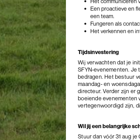
Het communiceren van
Een proactieve en f
een team.
Fungeren als conta
Het verkennen en in
Tijdsinvestering
Wij verwachten dat je init
SFYN-evenementen. Je tij
bedragen. Het bestuur v
maandag- en woensdagavo
directeur. Verder zijn e
boeiende evenementen w
vertegenwoordigd zijn, di
Wil jij een belangrijke s
Stuur dan vóór 31 aug je 