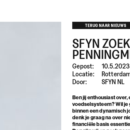
TERUG NAAR NIEUWS
SFYN ZOEK
PENNINGM
Gepost:
10.5.2023
Locatie:
Rotterda
Door:
SFYN NL
Ben jij enthousiast over, 
voedselsysteem? Wil je
binnen een dynamisch jo
denk je graag na over n
financiële basis essent