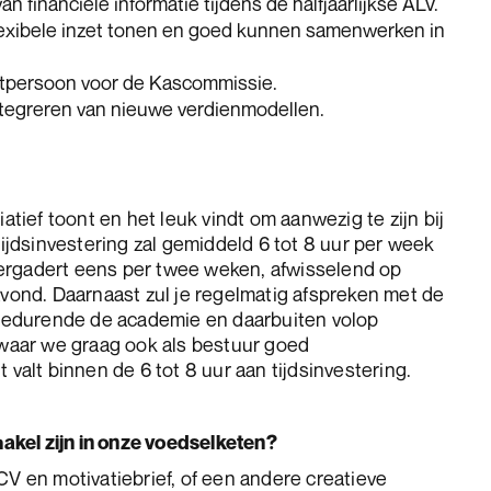
 financiële informatie tijdens de halfjaarlijkse ALV.
lexibele inzet tonen en goed kunnen samenwerken in
ctpersoon voor de Kascommissie.
tegreren van nieuwe verdienmodellen.
iatief toont en het leuk vindt om aanwezig te zijn bij
dsinvestering zal gemiddeld 6 tot 8 uur per week
ergadert eens per twee weken, afwisselend op
nd. Daarnaast zul je regelmatig afspreken met de
r gedurende de academie en daarbuiten volop
aar we graag ook als bestuur goed
t valt binnen de 6 tot 8 uur aan tijdsinvestering.
chakel zijn in onze voedselketen?
CV en motivatiebrief, of een andere creatieve