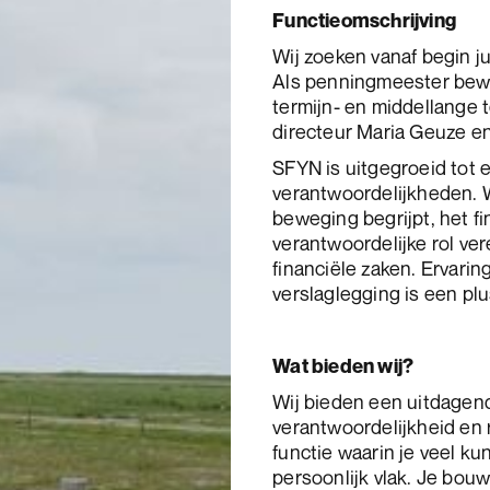
Functieomschrijving
Wij zoeken vanaf begin j
Als penningmeester bewaa
termijn- en middellange
directeur Maria Geuze en
SFYN is uitgegroeid tot 
verantwoordelijkheden. 
beweging begrijpt, het f
verantwoordelijke rol ver
financiële zaken. Ervarin
verslaglegging is een plu
Wat bieden wij?
Wij bieden een uitdagend
verantwoordelijkheid en r
functie waarin je veel ku
persoonlijk vlak. Je bo