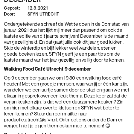
Gepost:
12.3.2021
Door:
SFYN UTRECHT
Ondergetekende schreef de Wat te doen in de Domstad van
januari 2021 dus het lijkt mij meer dan passend om ook de
laatste editie van dit jaar te schrijven! December is de maand
van gezelligheid. En dat gaat jullie ook dit jaar goed lukken.
Skip de winterdip en blijf lekker veel wandelen, eten en
goede boeken lezen. SFYN geeft je een paar tips om de
laatste maand van het jaar gezellig en veilig door te komen.
Walking Food Café Utrecht 9 december
Op 9 december gaan we om 19:30 een walking food café
houden! Met een groepje mensen, waarvan jij er één kan zijn,
wandelen we een uurtje samen door de stad en gaan we met
elkaar in gesprek over een leuk thema. Deze keer zal dat de
vegan keuken zijn. Is dat wel een duurzamere keuken? Zin
om hier met elkaar over te kletsen en SFYN wat beter te
leren kennen? Stuur dan een mailtje naar
productie.utrecht@sfyn.nl
. Ontmoet ons onder de Dom en
vergeet niet je eigen thermoskan mee te nemen! 😊