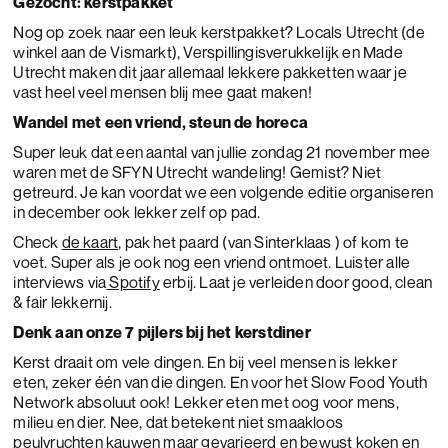
Gezocht: kerstpakket
Nog op zoek naar een leuk kerstpakket? Locals Utrecht (de
winkel aan de Vismarkt), Verspillingisverukkelijk en Made
Utrecht maken dit jaar allemaal lekkere pakketten waar je
vast heel veel mensen blij mee gaat maken!
Wandel met een vriend, steun de horeca
Super leuk dat een aantal van jullie zondag 21 november mee
waren met de SFYN Utrecht wandeling! Gemist? Niet
getreurd. Je kan voordat we een volgende editie organiseren
in december ook lekker zelf op pad.
Check
de kaart,
pak het paard (van Sinterklaas ) of kom te
voet. Super als je ook nog een vriend ontmoet. Luister alle
interviews via
Spotify
erbij. Laat je verleiden door good, clean
& fair lekkernij.
Denk aan onze 7 pijlers bij het kerstdiner
Kerst draait om vele dingen. En bij veel mensen is lekker
eten, zeker één van die dingen. En voor het Slow Food Youth
Network absoluut ook! Lekker eten met oog voor mens,
milieu en dier. Nee, dat betekent niet smaakloos
peulvruchten kauwen maar gevarieerd en bewust koken en